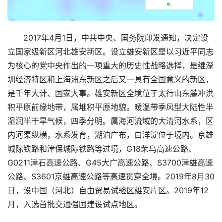
2017年4月1日，中共中央、国务院印发通知，决定设
立国家级新区河北雄安新区。设立雄安新区是以习近平同志
为核心的党中央作出的一项重大的历史性战略选择，是继深
圳经济特区和上海浦东新区之后又一具有全国意义的新区，
是千年大计、国家大事。雄安新区全境位于太行山东麓冲洪
积平原前缘地带，属堆积平原地貌。暖温带季风型大陆性半
湿润半干旱气候，四季分明。属海河流域的大清河水系，区
内河渠纵横，水系发育，湖泊广布，白洋淀位于境内。京雄
城际铁路和津保城际铁路等过境，G18荣乌高速公路、
G0211津石高速公路、G45大广高速公路、S3700津雄高速
公路、S3601京雄高速公路等高速贯穿全境。2019年8月30
日，设中国（河北）自由贸易试验区雄安片区。2019年12
月，入选首批交通强国建设试点地区。