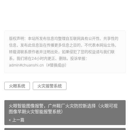
版权声明：本站所发布信息均整理自互联网具有公开性、共享性的
信息，发布此信息旨在传播更多信息之目的，不代表本网站立场，
转载请联系原作者并注明出处，如果侵犯了您的权益请与我们联
系，我们将在24小时内更正、删除。投诉举报：
admin#chuanshi.cn（#替换成@）
火眼系统
火灾报警系统
火眼智能图像报警，广州鞋厂火灾防控新选择（火眼可视
图像早期火灾智能报警系统）
« 上一篇