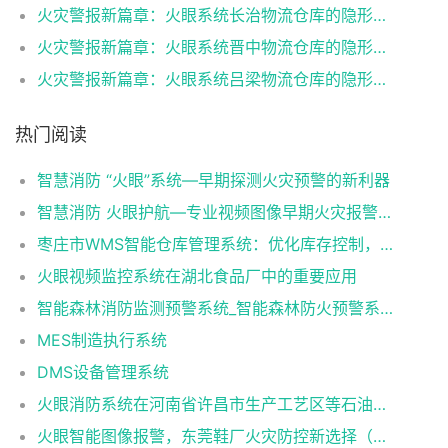
火灾警报新篇章：火眼系统长治物流仓库的隐形防护网！（“火眼系统”早期火灾报警系统）
火灾警报新篇章：火眼系统晋中物流仓库的隐形防护网！（“火眼系统”早期火灾报警系统）
火灾警报新篇章：火眼系统吕梁物流仓库的隐形防护网！（“火眼系统”早期火灾报警系统）
热门阅读
智慧消防 “火眼”系统—早期探测火灾预警的新利器
智慧消防 火眼护航—专业视频图像早期火灾报警系统
枣庄市WMS智能仓库管理系统：优化库存控制，提升物流效率
火眼视频监控系统在湖北食品厂中的重要应用
智能森林消防监测预警系统_智能森林防火预警系统_智能森林消防防火解决方案
MES制造执行系统
DMS设备管理系统
火眼消防系统在河南省许昌市生产工艺区等石油化工方面提高预防火灾安全隐患
火眼智能图像报警，东莞鞋厂火灾防控新选择（火眼可视图像早期火灾智能报警系统）