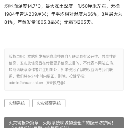
均地面温度14.7℃，最大冻土深度一般50厘米左右，无棣
1984年曾达209厘米；年平均相对湿度为66%，8月最大为
81%；年蒸发量1805.8毫米；无霜期205天。
版权声明：本站所发布信息均整理自互联网具有公开性、共享性的
信息，发布此信息旨在传播更多信息之目的，不代表本网站立场，
转载请联系原作者并注明出处，如果侵犯了您的权益请与我们联
系，我们将在24小时内更正、删除。投诉举报：
admin#chuanshi.cn（#替换成@）
火眼系统
火灾报警系统
火灾警报新篇章：火眼系统聊城物流仓库的隐形防护网！