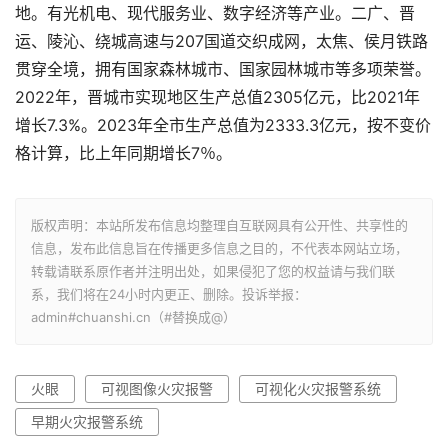
地。有光机电、现代服务业、数字经济等产业。二广、晋
运、陵沁、绕城高速与207国道交织成网，太焦、侯月铁路
贯穿全境，拥有国家森林城市、国家园林城市等多项荣誉。
2022年，晋城市实现地区生产总值2305亿元，比2021年
增长7.3%。2023年全市生产总值为2333.3亿元，按不变价
格计算，比上年同期增长7％。
版权声明：本站所发布信息均整理自互联网具有公开性、共享性的
信息，发布此信息旨在传播更多信息之目的，不代表本网站立场，
转载请联系原作者并注明出处，如果侵犯了您的权益请与我们联
系，我们将在24小时内更正、删除。投诉举报：
admin#chuanshi.cn（#替换成@）
火眼
可视图像火灾报警
可视化火灾报警系统
早期火灾报警系统