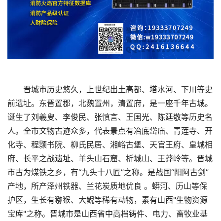
晋城市历史悠久，上世纪出土高都、塔水河、下川等史
前遗址。东晋置郡，北魏置州，清置府，是一座千年古城。
诞生了刘羲叟、李俊民、张慎言、王国光、陈廷敬等历史名
人。全市文物古迹众多，代表景点有冶底岱庙、青莲寺、开
化寺、程颢书院、柳氏民居、湘峪古堡、天官王府、皇城相
府、长平之战遗址、羊头山石窟、析城山、王莽岭等。晋城
市古为煤铁之乡，有“九头十八匠”之称。是战国“阳阿古剑”
产地，所产泽州铁器、兰花炭质地优良 。蟒河、历山等保
护区，生长有猕猴、大鲵等稀有动物，素有山西"生物资源
宝库"之称。晋城市是山西省中高档铸件、电力、畜牧业基