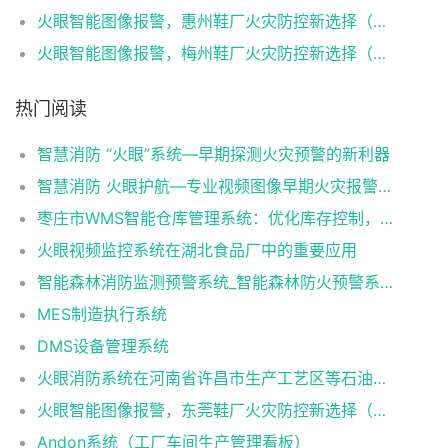
火眼智能图像报警，惠州鞋厂火灾防控新选择（火眼可视图像早期火灾智能报警系统）
火眼智能图像报警，梅州鞋厂火灾防控新选择（火眼可视图像早期火灾智能报警系统）
热门阅读
智慧消防 “火眼”系统—早期探测火灾预警的新利器
智慧消防 火眼护航—专业视频图像早期火灾报警系统
枣庄市WMS智能仓库管理系统：优化库存控制，提升物流效率
火眼视频监控系统在湖北食品厂中的重要应用
智能森林消防监测预警系统_智能森林防火预警系统_智能森林消防防火解决方案
MES制造执行系统
DMS设备管理系统
火眼消防系统在河南省许昌市生产工艺区等石油化工方面提高预防火灾安全隐患
火眼智能图像报警，东莞鞋厂火灾防控新选择（火眼可视图像早期火灾智能报警系统）
Andon系统（工厂车间生产管理看板）