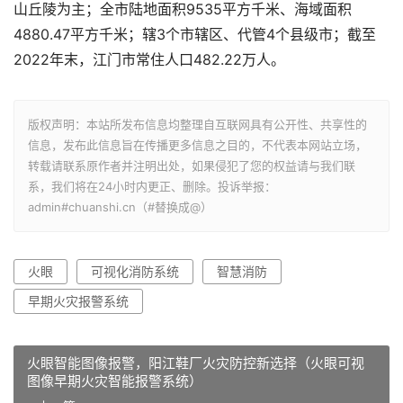
山丘陵为主；全市陆地面积9535平方千米、海域面积
4880.47平方千米；辖3个市辖区、代管4个县级市；截至
2022年末，江门市常住人口482.22万人。
版权声明：本站所发布信息均整理自互联网具有公开性、共享性的
信息，发布此信息旨在传播更多信息之目的，不代表本网站立场，
转载请联系原作者并注明出处，如果侵犯了您的权益请与我们联
系，我们将在24小时内更正、删除。投诉举报：
admin#chuanshi.cn（#替换成@）
火眼
可视化消防系统
智慧消防
早期火灾报警系统
火眼智能图像报警，阳江鞋厂火灾防控新选择（火眼可视
图像早期火灾智能报警系统）