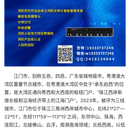
江门市，别称五邑、四邑，广东省辖地级市，粤港澳大
湾区重要节点城市，在粤港澳大湾区中处于“承东启西”的位
置，是大湾区通向粤西和大西南的枢纽门户、“珠江西岸新
增长极和沿海经济带上的江海门户”，2023年，被评为三线
城市，江门市位于珠江三角洲西岸城市中心，北纬21º27′—
22º51′，东经111°59′—113°15′之间，东邻中山、珠海，西
连阳江，北接佛山、云浮，南濒南海领域；北低西高，以低