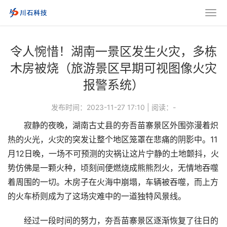
令人惋惜！湖南一景区发生火灾，多栋
木房被烧（旅游景区早期可视图像火灾
报警系统）
发布时间：2023-11-27 17:10
|
阅读：
-
寂静的夜晚，湖南古丈县的夯吾苗寨景区外围弥漫着炽
热的火光，火灾的突发让整个地区笼罩在悲痛的阴影中。11
月12日晚，一场不可预测的灾祸让这片宁静的土地颤抖，火
势仿佛是一颗火种，顷刻间便燃烧成熊熊烈火，无情地吞噬
着周围的一切。木房子在火海中崩塌，车辆被吞噬，而上方
的火车桥则成为了这场灾难中的一道独特风景线。
经过一段时间的努力，夯吾苗寨景区逐渐恢复了往日的