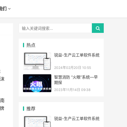
我们
热点
锐益-生产云工单软件系统
2024年02月20日 10:55
隐
智慧消防 “火眼”系统—早
泡沫
期探
2023年11月14日 09:38
南
牌
推荐
锐益-生产云工单软件系统